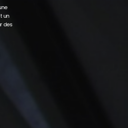
 une
t un
r des