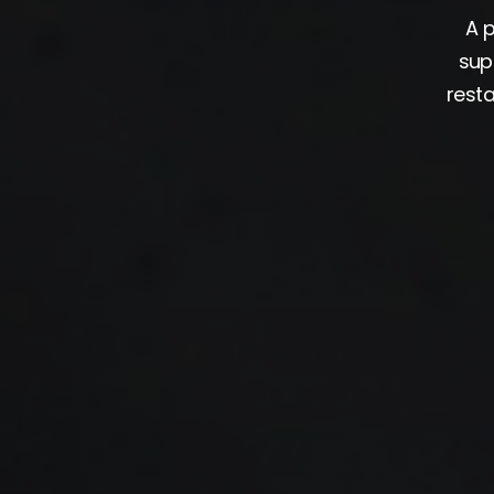
A p
sup
rest