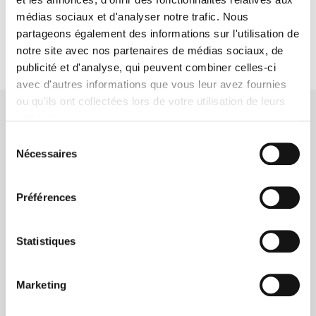
Le steak +/- 250 gr
médias sociaux et d'analyser notre trafic. Nous
28 €
partageons également des informations sur l'utilisation de
notre site avec nos partenaires de médias sociaux, de
publicité et d'analyse, qui peuvent combiner celles-ci
avec d'autres informations que vous leur avez fournies
ou qu'ils ont collectées lors de votre utilisation de leurs
services.
Onze suggesties
Sélection
Nécessaires
du
consentement
Préférences
VOORGERECHTEN
Statistiques
HOOFDSCHOTELS
Marketing