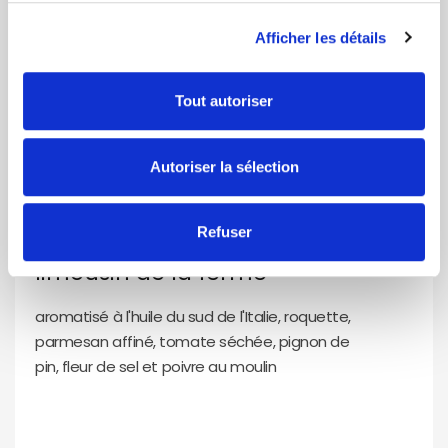
Afficher les détails
Le carpaccio tomates à
19,50 €
l'ancienne, la Burrata
Tout autoriser
crémeuse
pesto maison, crème balsamique et jambon
Autoriser la sélection
d'Ardenne
Refuser
Le carpaccio de bœuf
18,50 €
limousin de la ferme
aromatisé à l'huile du sud de l'Italie, roquette,
parmesan affiné, tomate séchée, pignon de
pin, fleur de sel et poivre au moulin