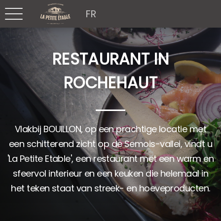
FR
RESTAURANT IN
ROCHEHAUT
Vlakbij BOUILLON, op een prachtige locatie met
een schitterend zicht op de Semois-vallei, vindt u
'La Petite Etable', een restaurant met een warm en
sfeervol interieur en een keuken die helemaal in
het teken staat van streek- en hoeveproducten.