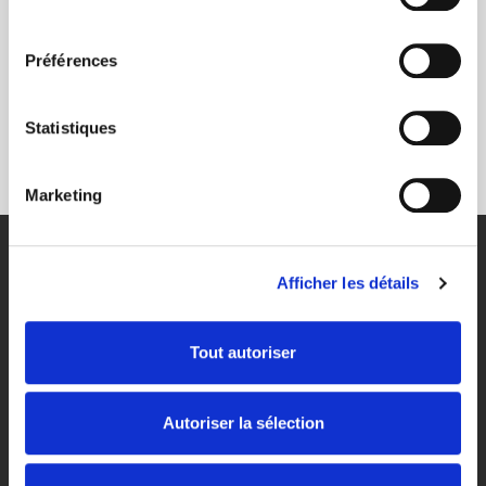
fromage de la ferme du Bijou et
consentement
Olives
Préférences
Pâté et fromage d'Orval
9,50 €
Statistiques
Marketing
Afficher les détails
Tout autoriser
Autoriser la sélection
Route du Routi, 4 B-6830 Rochehaut
TVA : BE 0716 854 051