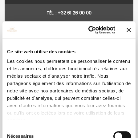
TÉL. : +32 61 26 00 00
À grignoter pour l'apéro
Ce site web utilise des cookies.
La planche apéritive
Les cookies nous permettent de personnaliser le contenu
et les annonces, d'offrir des fonctionnalités relatives aux
jambon cru, saucisson et pâté de la ferme,
médias sociaux et d'analyser notre trafic. Nous
saucisse cuite de la chavée, fromage de la
partageons également des informations sur l'utilisation de
ferme du Bijou à Orgeo, tomates et poivrons
notre site avec nos partenaires de médias sociaux, de
confits et grillées, olive, oignon et cornichon
publicité et d'analyse, qui peuvent combiner celles-ci
19,50 €
avec d'autres informations que vous leur avez fournies
ou qu'ils ont collectées lors de votre utilisation de leurs
services.
La portion de jambon fumé et
Sélection
Nécessaires
du